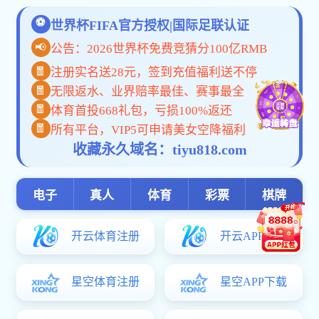
政府管理yabo888vi
yabo888vip新闻
政府管理yabo888v
官方微信
政府管理yabo888v
政府管理yabo888vi
水原世界杯足球2026
政府管理yabo888v
关于提交2026年全
水原世界杯足球2026
International Master 
of Government (2026 
政府管理yabo888v
水原世界杯足球2026