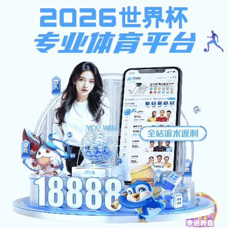
伟德体育在线,棋牌游戏下载
水原世界杯足球
SCHOOL OF GOVERNMENT PEKING UNIVERSITY
首页
yabo888vip概
党群工作
师资队伍
学科建设
况
纪念政治学本科毕业110周年
首页
yabo888vip概况
»
» 纪念政治
“三八节”的纪念——
金安平 | 北大本科教
他们都去哪儿了？——
政府管理yabo888v