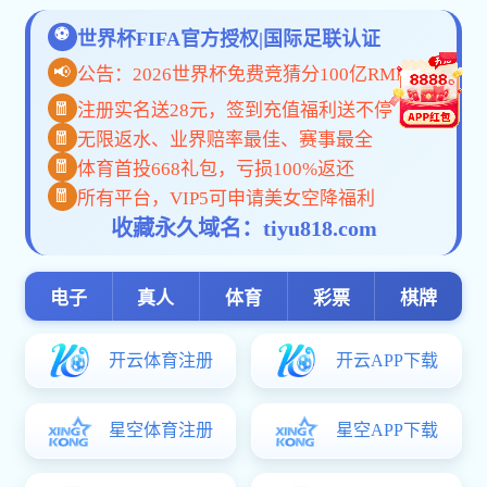
政府管理yabo888vi
燕继荣院长在水原世界
“面向新时代的人才培
传承政治文明，培育时
王浦劬在第五届治理现
论坛回顾 | 面向新时
Copyright © www.s
地址：英亚体育娱乐廖凯原楼 电话：86-10-6275
伟德体育在线官网入口(中国)官方网站-IOS/Android通用版