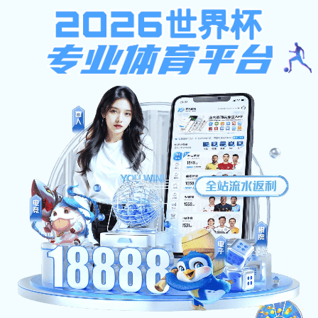
伟德体育在线,棋牌游戏下载
水原世界杯足球
SCHOOL OF GOVERNMENT PEKING UNIVERSITY
首页
yabo888vip概
党群工作
师资队伍
学科建设
况
首页
网站首页
»
» 招生信息
伟德体育在线,棋牌游戏下载:2026年公
2026
年水原世界杯足球公共管理硕士（MPA
联系电话：010-62751642；