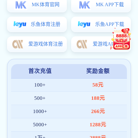
【文章
简介
】
司法程序在中国
政府
惩治腐败的
进程
中扮演
审理以传递出反腐决心。异地审理通过地域回避
点。基于一份涵盖十八大以来因腐
败被判刑的高
远的法院
,
且具体的法院位置难以从既往的指定记
更长。这些发现表明
,
地方法院体系作为惩处腐败
【
问题缘起
】
自
1990
年代末
沈阳
“
慕马
”
大案以来，异地审理
员
被移送到千里之外接受审讯，这一看似大费周
但却忽视了
做出
最终
公开判决的
司法系统
。考虑
法院体系，在隔绝地方干预的情况下，向
社会
和