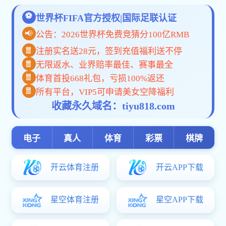
导师姓名
招收方向
基于大数据、
郁俊莉
人工智能算法的产业发展研
句
华
行政管理
城乡规划、生态地理学、地理
沈体雁
系统、生态学
宋
磊
产业、创新政策