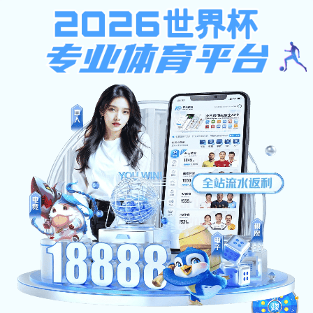
伟德体育在线,棋牌游戏下载
水原世界杯足球
SCHOOL OF GOVERNMENT PEKING UNIVERSITY
首页
yabo888vip概
党群工作
师资队伍
学科建设
况
首页
网站首页
»
» 学术活动
伟德体育在线,棋牌游戏下载:张博：国资
主题：国资央企人力资源管理
主讲：张 博 中国铝业香港有限公司资本运