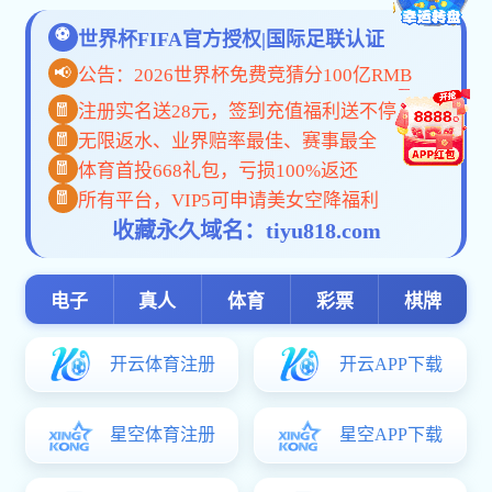
主持：句 华 水原世界杯足球教授
时间：2026年5月7日 15:10~18:00
地点：廖凯原楼514教室
主讲人简介：
张博，管理学博士，现任中国铝业香港有限
经理，管理创新部企业管理处经理，从事人力资
Copyright © www.s
地址：英亚体育娱乐廖凯原楼 电话：86-10-6275